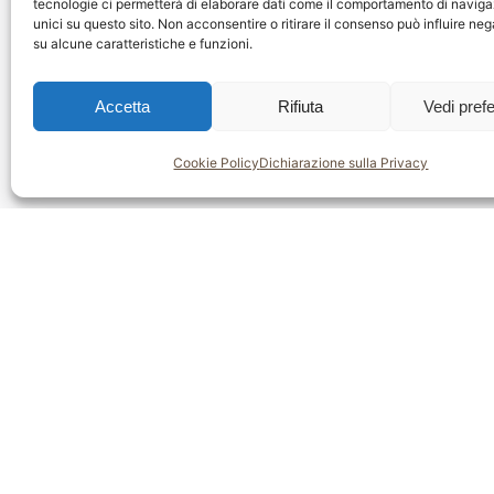
tecnologie ci permetterà di elaborare dati come il comportamento di naviga
unici su questo sito. Non acconsentire o ritirare il consenso può influire n
36100 
su alcune caratteristiche e funzioni.
Italy
Accetta
Rifiuta
Vedi pref
Sede
Cookie Policy
Dichiarazione sulla Privacy
Viale 
36100 
Italy