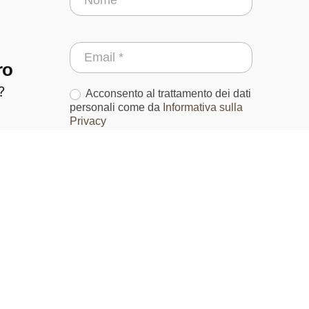
alla
Newsletter
ro
?
Acconsento al trattamento dei dati
personali come da
Informativa sulla
Privacy
Mi iscrivo
oro?
rte