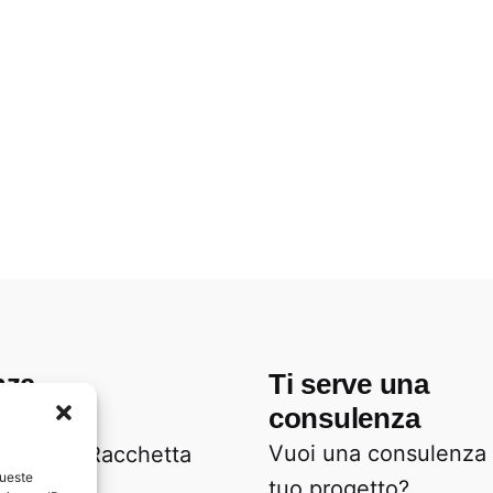
nza
Ti serve una
consulenza
ka 06
Vuoi una consulenza p
lla della Racchetta
queste
tuo progetto?