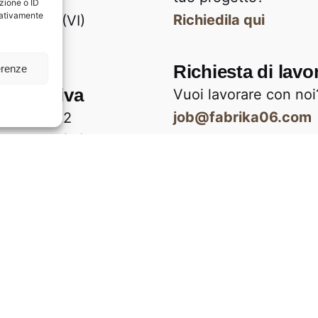
zione o ID
egativamente
Richiedila qui
Vicenza (VI)
Richiesta di lavo
erenze
 operativa
Vuoi lavorare con noi
job@fabrika06.com
Verona, 112
Vicenza (VI)
Career
Stai cercando
un'opportunità di lav
Vedi le posizioni ape