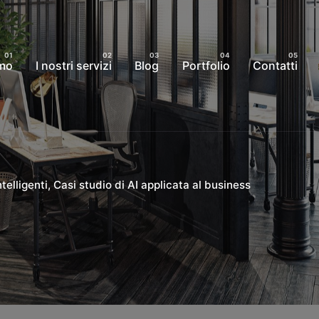
amo
I nostri servizi
Blog
Portfolio
Contatti
telligenti
Casi studio di AI applicata al business