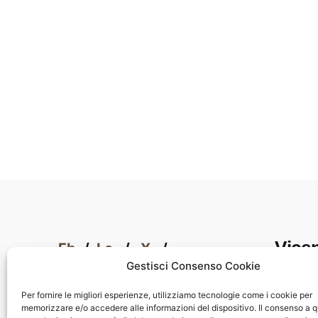
Vice
Fb.
/
Lc.
/
X.
/
Gestisci Consenso Cookie
Fabri
Strade
Per fornire le migliori esperienze, utilizziamo tecnologie come i cookie per
memorizzare e/o accedere alle informazioni del dispositivo. Il consenso a 
18,