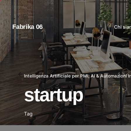
Salta
al
contenuto
Fabrika 06
Chi si
Intelligenza Artificiale per PMI
AI & Automazioni In
startup
Tag